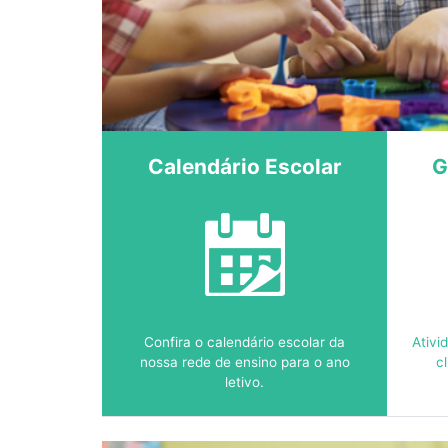
Calendário Escolar
G
Confira o calendário escolar da
Ativi
nossa rede de ensino para o ano
c
letivo.