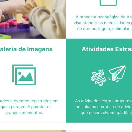
A proposta pedagógica da A
visa atender as necessidades 
de aprendizagem, estimulan
criatividade e objetivand
transformar conhecimentos
atitudes a partir de soluçõe
aleria de Imagens
Atividades Extra
problemas que remetem à real
da vida.
dades e eventos registrados em
As atividades extras proporc
liques para você guardar os
aos alunos a prática de ativi
grandes momentos.
que desenvolvam aptidões
aumentem suas habilidades
convivência em grupos distin