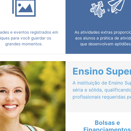
dades e eventos registrados em
As atividades extras proporc
liques para você guardar os
aos alunos a prática de ativi
grandes momentos.
que desenvolvam aptidões
aumentem suas habilidades
convivência em grupos distin
Ensino Super
A instituição de Ensino 
séria e sólida, qualifican
profissionais requeridas 
Bolsas e
Financiamentos