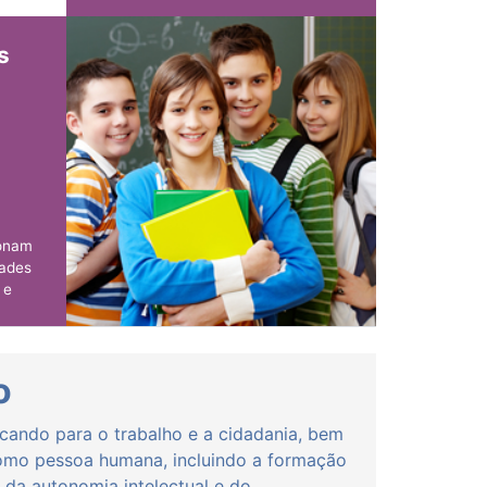
o
 e
s de
s
idade
ionam
dades
 e
 de
tos.
o
cando para o trabalho e a cidadania, bem
mo pessoa humana, incluindo a formação
 da autonomia intelectual e do