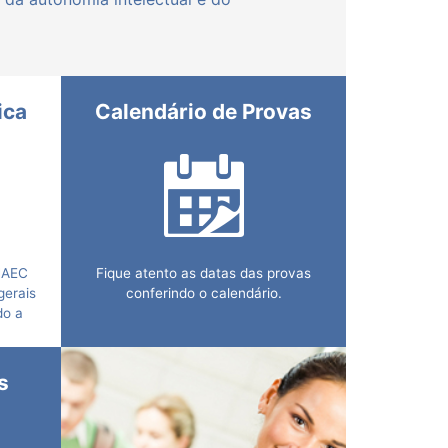
ica
Calendário de Provas
NAEC
Fique atento as datas das provas
gerais
conferindo o calendário.
do a
o
 e
s de
s
idade