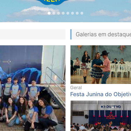
Galerias em destaqu
Geral
Festa Junina do Objeti
Next