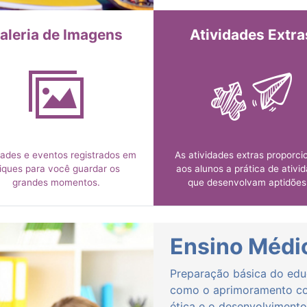
criatividade e objetivand
transformar conhecimentos
atitudes a partir de soluçõe
aleria de Imagens
Atividades Extra
problemas que remetem à real
da vida.
dades e eventos registrados em
As atividades extras proporc
liques para você guardar os
aos alunos a prática de ativi
grandes momentos.
que desenvolvam aptidões
aumentem suas habilidades
convivência em grupos distin
Ensino Médi
Preparação básica do edu
como o aprimoramento co
ética e o desenvolvimento