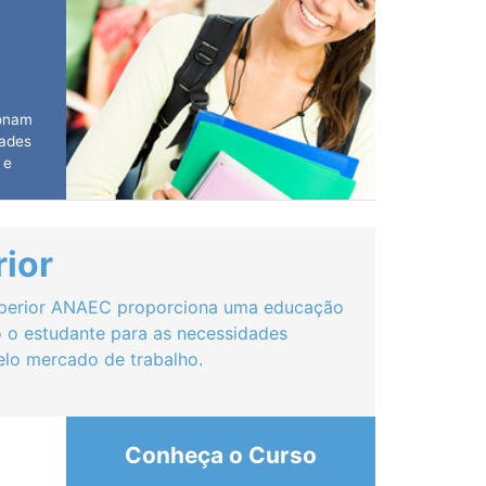
ionam
dades
 e
 de
tos.
ior
Superior ANAEC proporciona uma educação
do o estudante para as necessidades
pelo mercado de trabalho.
Conheça o Curso