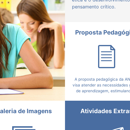
pensamento crítico.
Proposta Pedagóg
A proposta pedagógica da A
visa atender as necessidades 
de aprendizagem, estimulan
criatividade e objetivand
transformar conhecimentos
atitudes a partir de soluçõe
aleria de Imagens
Atividades Extra
problemas que remetem à real
da vida.