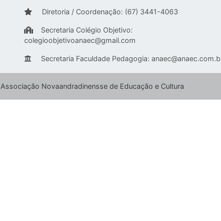
Diretoria / Coordenação: (67) 3441-4063
Secretaria Colégio Objetivo:
colegioobjetivoanaec@gmail.com
Secretaria Faculdade Pedagogia:
anaec@anaec.com.b
 Associação Novaandradinensse de Educação e Cultura